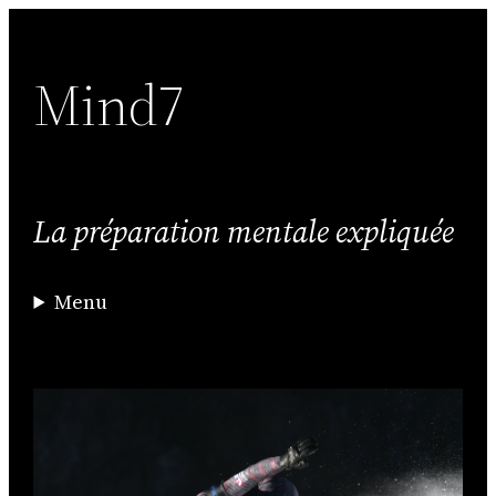
Aller
au
Mind7
contenu
La préparation mentale expliquée
Menu