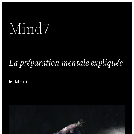
Aller
au
Mind7
contenu
La préparation mentale expliquée
Menu