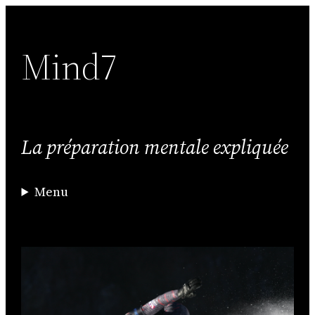
Aller
au
Mind7
contenu
La préparation mentale expliquée
Menu