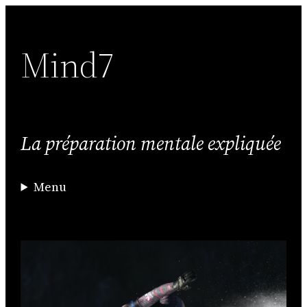
Aller
au
Mind7
contenu
La préparation mentale expliquée
Menu