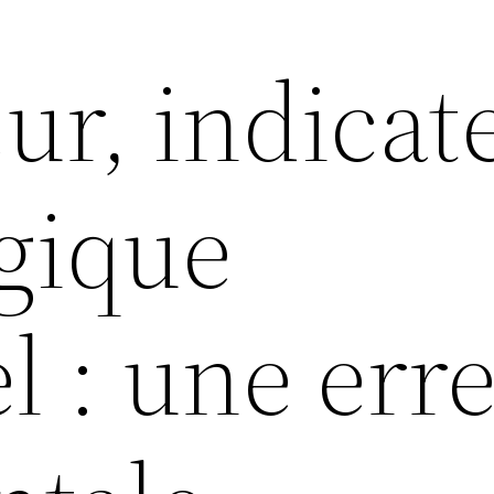
ur, indicat
gique
l : une err